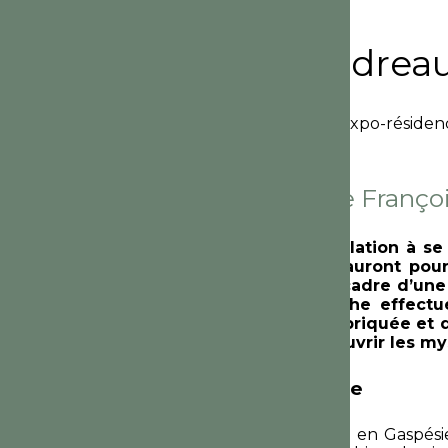
Maryse Goudrea
Projet de photo public
| Expo-résiden
Juin 2012 – Musée Françoi
Elle invite toute la population à s
photos de groupe qui auront pour 
public s’inscrit dans le cadre d’un
d’artistes. La photographe effect
plaques de verre est fabriquée et 
figurants pourront découvrir les m
Biographie de l’artiste
Maryse Goudreau est née en Gaspésie (