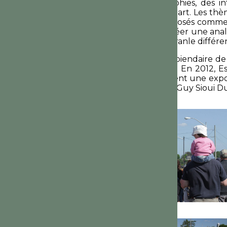
comprend des photographies, des int
constitue un point de départ. Les thèm
de la Gaspésie se sont imposés comme u
lui a servi de piste pour créer une an
état de fait, elle a mis en branle diff
Maryse Goudreau est récipiendaire de
et des lettres du Québec. En 2012, Es
photographie, lui consacrent une expo
Campeau, Adrienne Luce, Guy Sioui Du