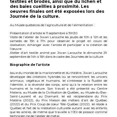
textiles et brodés, ainsi que du lichen et
des baies cueillies à proximité. Les
oeuvres finales ont été exposées lors des
Journée de la culture.
Au Musée québécois de l’agriculture et de l’alimentation :
Présentation d’artiste le 11 septembre à 19h30
Visite de l’atelier de Jiwan Larouche les jeudis de 10h à 12h et les
samedis de 15h à 17h pour observer le projet en cours de
réalisation, échanger avec l’artiste et participer à la création de
l’œuvre
Atelier d’art textile animé par Jiwan Larouche le dimanche 29
septembre de 14h à 16h dans le cadre des Journées de la culture
Biographie de l’artiste
Issu·e du monde de la marionnette et du théâtre, Jiwan Larouche
développe des créations hybrides où se rencontrent les univers
animaux, végétaux et humains. Iel s’intéresse à la fluidité de
l’identité, à la diversité des corps, ainsi qu’à la relation entre les
humains et la nature. Son travail a été présenté au Centre
Materia, au Musée de la Civilisation de Québec, au Musée du Bas-
Saint-Laurent et au Diamant. Iel est récipiendaire du Prix
Matéria (2022), du Prix Maison des métiers d’art de Québec
(2022) et du Prix Coup de cœur Télé-Québec (2022). Iel réside à
Québec et fait de la médiation culturelle autant avec les enfants
que les ainé·es, de même que travaille à l’Œil de poisson comme
technicien·ne de l’atelier de métal.