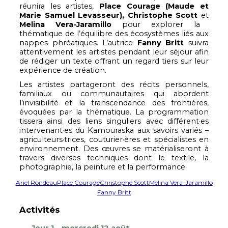
réunira les artistes,
Place Courage (Maude et
Marie Samuel Levasseur), Christophe Scott
et
Melina Vera-Jaramillo
pour explorer la
thématique de l’équilibre des écosystèmes liés aux
nappes phréatiques. L’autrice
Fanny Britt
suivra
attentivement les artistes pendant leur séjour afin
de rédiger un texte offrant un regard tiers sur leur
expérience de création.
Les artistes partageront des récits personnels,
familiaux ou communautaires qui abordent
l’invisibilité et la transcendance des frontières,
évoquées par la thématique. La programmation
tissera ainsi des liens singuliers avec différent·es
intervenant·es du Kamouraska aux savoirs variés –
agriculteurs·trices, couturier·ères et spécialistes en
environnement. Des œuvres se matérialiseront à
travers diverses techniques dont le textile, la
photographie, la peinture et la performance.
Ariel Rondeau
Place Courage
Christophe Scott
Melina Vera-Jaramillo
Fanny Britt
Activités
Jour 1 – mercredi 12 août