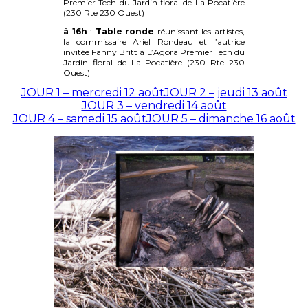
Premier Tech du Jardin floral de La Pocatière
(230 Rte 230 Ouest)
à 16h
:
Table ronde
réunissant les artistes,
la commissaire Ariel Rondeau et l’autrice
invitée Fanny Britt à L’Agora Premier Tech du
Jardin floral de La Pocatière (230 Rte 230
Ouest)
JOUR 1 – mercredi 12 août
JOUR 2 – jeudi 13 août
JOUR 3 – vendredi 14 août
JOUR 4 – samedi 15 août
JOUR 5 – dimanche 16 août