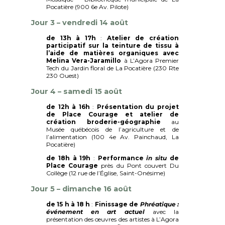
Pocatière (900 6e Av. Pilote)
Jour 3 – vendredi 14 août
de 13h à 17h
:
Atelier de création
participatif sur la teinture de tissu à
l’aide de matières organiques avec
Melina Vera-Jaramillo
à L’Agora Premier
Tech du Jardin floral de La Pocatière (230 Rte
230 Ouest)
Jour 4 – samedi 15 août
de 12h à 16h
:
Présentation du projet
de Place Courage et atelier de
création
broderie-géographie
au
Musée québécois de l’agriculture et de
l’alimentation (100 4e Av. Painchaud, La
Pocatière)
de 18h à 19h
:
Performance
in situ
de
Place Courage
près du Pont couvert Du
Collège (12 rue de l’Église, Saint-Onésime)
Jour 5 – dimanche 16 août
de 15 h à 18 h
:
Finissage de
Phréatique :
événement en art actuel
avec la
présentation des œuvres des artistes à L’Agora