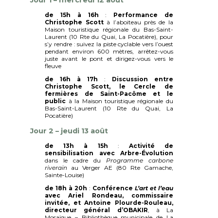
de 15h à 16h
:
Performance de
Christophe Scott
à l’aboiteau près de la
Maison touristique régionale du Bas-Saint-
Laurent (10 Rte du Quai, La Pocatière), pour
s’y rendre : suivez la piste cyclable vers l’ouest
pendant environ 600 mètres, arrêtez-vous
juste avant le pont et dirigez-vous vers le
fleuve
de 16h à 17h
:
Discussion entre
Christophe Scott, le Cercle de
fermières
de Saint-Pacôme et le
public
à la Maison touristique régionale du
Bas-Saint-Laurent (10 Rte du Quai, La
Pocatière)
Jour 2 – jeudi 13 août
de 13h à 15h
:
Activité de
sensibilisation avec Arbre-Évolution
dans le cadre du
Programme carbone
riverain
au Verger AE (80 Rte Gamache,
Sainte-Louise)
de 18h à 20h
:
Conférence
L’art et l’eau
avec Ariel Rondeau, commissaire
invitée, et Antoine Plourde-Rouleau,
directeur général d’OBAKIR
, à La
Mosaïque – Bibliothèque municipale de La