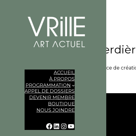
Nicolas Laverdiè
Depuis demain
| Résidence de créati
ACCUEIL
À PROPOS
PROGRAMMATION
APPEL DE DOSSIERS
DEVENIR MEMBRE
BOUTIQUE
NOUS JOINDRE
FACEBOOK
LINKEDIN
INSTAGRAM
YOUTUBE