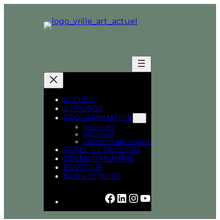
Aller
au
contenu
ACCUEIL
À PROPOS
PROGRAMMATION
EN COURS
ARCHIVES
CIRCUIT D’ART PUBLIC
APPEL DE DOSSIERS
DEVENIR MEMBRE
BOUTIQUE
NOUS JOINDRE
FACEBOOK
LINKEDIN
INSTAGRAM
YOUTUBE